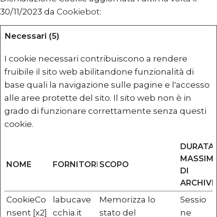
30/11/2023 da
Cookiebot
:
Necessari (5)
I cookie necessari contribuiscono a rendere
fruibile il sito web abilitandone funzionalità di
base quali la navigazione sulle pagine e l'accesso
alle aree protette del sito. Il sito web non è in
grado di funzionare correttamente senza questi
cookie.
DURATA
MASSIM
NOME
FORNITORE
SCOPO
DI
ARCHIVI
CookieCo
labucave
Memorizza lo
Sessio
nsent [x2]
cchia.it
stato del
ne