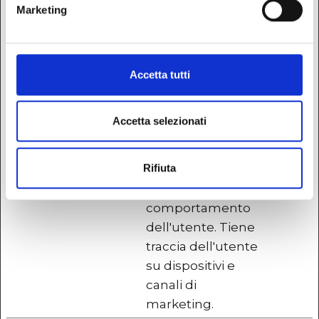
di terze parti.
Marketing
DURATA
MASSIM
NOME
FORNITORE
SCOPO
DI
Accetta tutti
ARCHIVI
_ga [x2]
Google
Utilizzato per
2 anni
Accetta selezionati
www.labu
inviare dati a
cavecchia
Google Analytics
Rifiuta
.it
in merito al
dispositivo e al
comportamento
dell'utente. Tiene
traccia dell'utente
su dispositivi e
canali di
marketing.