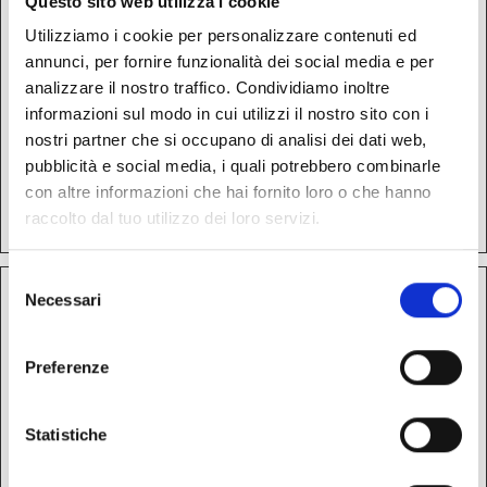
Questo sito web utilizza i cookie
di rendere validi
Utilizziamo i cookie per personalizzare contenuti ed
rapporti sull'uso
annunci, per fornire funzionalità dei social media e per
del sito.
analizzare il nostro traffico. Condividiamo inoltre
informazioni sul modo in cui utilizzi il nostro sito con i
rc::c
Google
Questo cookie è
Sessio
nostri partner che si occupano di analisi dei dati web,
usato per
ne
pubblicità e social media, i quali potrebbero combinarle
distinguere tra
con altre informazioni che hai fornito loro o che hanno
umani e robot.
raccolto dal tuo utilizzo dei loro servizi.
Selezione
Marketing (8)
Necessari
del
consenso
I cookie di marketing vengono utilizzati per
Preferenze
tracciare i visitatori sui siti web. La finalità è quella
di presentare annunci pubblicitari che siano
rilevanti e coinvolgenti per il singolo utente e
Statistiche
quindi di maggior valore per editori e inserzionisti