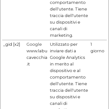
comportamento
dell'utente. Tiene
traccia dell'utente
su dispositivi e
canali di
marketing.
_gid [x2]
Google
Utilizzato per
1
www.labu
inviare dati a
giorno
cavecchia
Google Analytics
.it
in merito al
dispositivo e al
comportamento
dell'utente. Tiene
traccia dell'utente
su dispositivi e
canali di