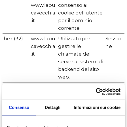
www.labu
consenso ai
cavecchia
cookie dell'utente
.it
per il dominio
corrente
hex (32)
www.labu
Utilizzato per
Sessio
cavecchia
gestire le
ne
.it
chiamate del
server ai sistemi di
backend del sito
web.
rc::a
Google
Questo cookie è
Persist
usato per
ente
distinguere tra
Consenso
Dettagli
Informazioni sui cookie
umani e robot.
Questo è utile per
il sito web, al fine