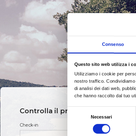
Consenso
Questo sito web utilizza i c
Utilizziamo i cookie per perso
nostro traffico. Condividiamo 
di analisi dei dati web, pubbl
che hanno raccolto dal tuo uti
Controlla il prezzo e la disponibil
Selezione
Necessari
del
consenso
Check-in
Check-out