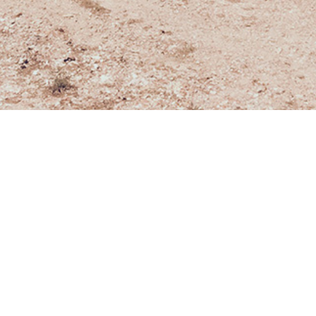
 38 MONTEPULCIANO
+39 328 186 1780
)